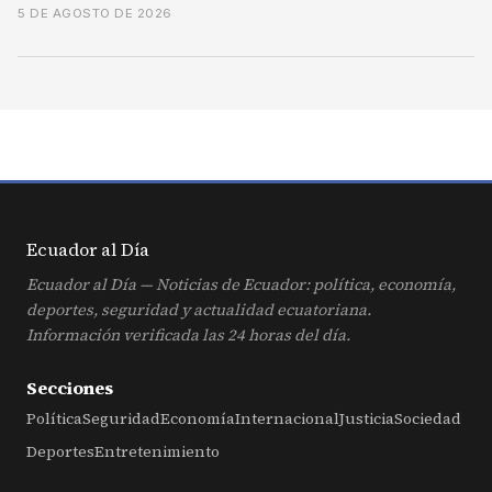
5 DE AGOSTO DE 2026
Ecuador al
Día
Ecuador al Día — Noticias de Ecuador: política, economía,
deportes, seguridad y actualidad ecuatoriana.
Información verificada las 24 horas del día.
Secciones
Política
Seguridad
Economía
Internacional
Justicia
Sociedad
Deportes
Entretenimiento