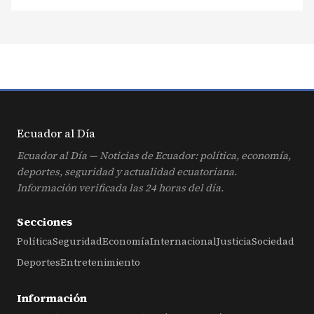
Ecuador al
Día
Ecuador al Día — Noticias de Ecuador: política, economía,
deportes, seguridad y actualidad ecuatoriana.
Información verificada las 24 horas del día.
Secciones
Política
Seguridad
Economía
Internacional
Justicia
Sociedad
Deportes
Entretenimiento
Información