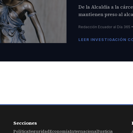
De la Alcaldía a la cárc
mantienen preso al alc
Redacción Ecuador al Día 365 
LEER INVESTIGACIÓN 
Secciones
Política
Seguridad
Economía
Internacional
Justicia