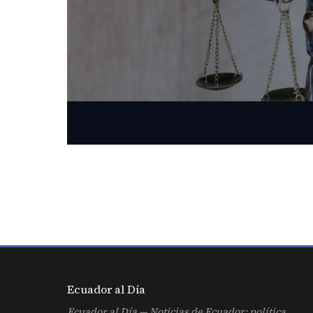
Ecuador al
Día
Ecuador al Día — Noticias de Ecuador: política,