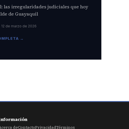
el: las irregularidades judiciales que hoy
alde de Guayaquil
• 12 de marzo de 2026
COMPLETA →
Información
Acerca de
Contacto
Privacidad
Términos