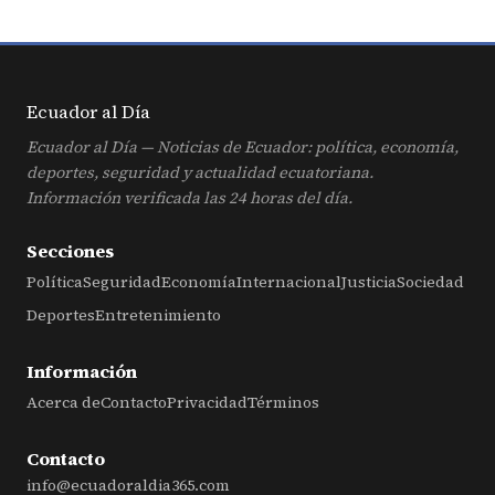
Ecuador al
Día
Ecuador al Día — Noticias de Ecuador: política, economía,
deportes, seguridad y actualidad ecuatoriana.
Información verificada las 24 horas del día.
Secciones
Política
Seguridad
Economía
Internacional
Justicia
Sociedad
Deportes
Entretenimiento
Información
Acerca de
Contacto
Privacidad
Términos
Contacto
info@ecuadoraldia365.com