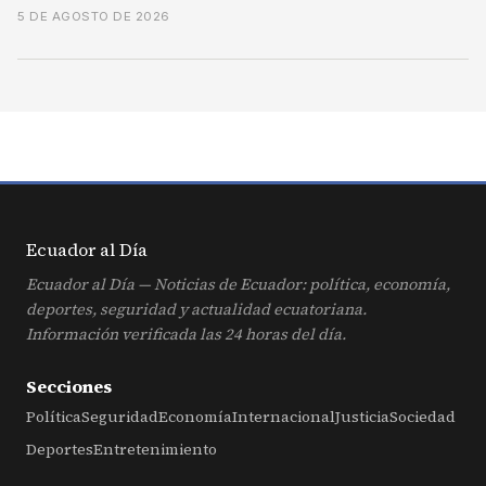
5 DE AGOSTO DE 2026
Ecuador al
Día
Ecuador al Día — Noticias de Ecuador: política, economía,
deportes, seguridad y actualidad ecuatoriana.
Información verificada las 24 horas del día.
Secciones
Política
Seguridad
Economía
Internacional
Justicia
Sociedad
Deportes
Entretenimiento