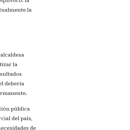
equívoco: la
ctualmente la
 alcaldesa
izar la
nsultados
el debería
ermanente.
tión pública
ial del país,
necesidades de