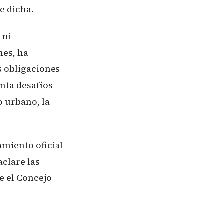
e dicha.
 ni
nes, ha
s obligaciones
nta desafíos
o urbano, la
amiento oficial
clare las
e el Concejo