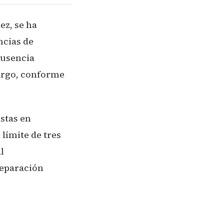
ez, se ha
ncias de
ausencia
cargo, conforme
istas en
límite de tres
l
separación