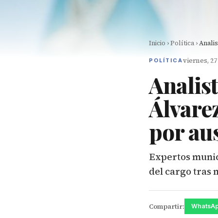
Inicio
›
Política
›
Analis
viernes, 2
POLÍTICA
Analis
Álvare
por aus
Expertos munic
del cargo tras 
Compartir:
WhatsA