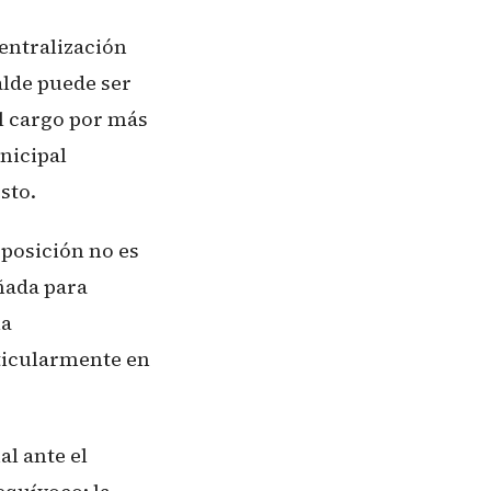
entralización
alde puede ser
el cargo por más
nicipal
sto.
sposición no es
ñada para
la
ticularmente en
l ante el