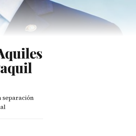
Aquiles
aquil
a separación
mal