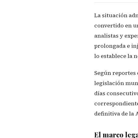
La situación adm
convertido en u
analistas y exp
prolongada e in
lo establece la 
Según reportes d
legislación mun
días consecutiv
correspondiente
definitiva de la
El marco leg