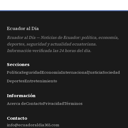
Ecuador al
Día
Ecuador al Día — Noticias de Ecuador: política, economía,
deportes, seguridad y actualidad ecuatoriana.
Información verificada las 24 horas del día.
Secciones
Política
Seguridad
Economía
Internacional
Justicia
Sociedad
Deportes
Entretenimiento
Información
Acerca de
Contacto
Privacidad
Términos
Contacto
info@ecuadoraldia365.com