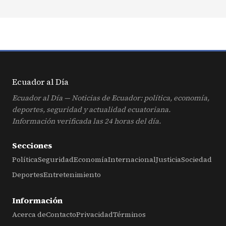
Ecuador al
Día
Ecuador al Día — Noticias de Ecuador: política, economía,
deportes, seguridad y actualidad ecuatoriana.
Información verificada las 24 horas del día.
Secciones
Política
Seguridad
Economía
Internacional
Justicia
Sociedad
Deportes
Entretenimiento
Información
Acerca de
Contacto
Privacidad
Términos