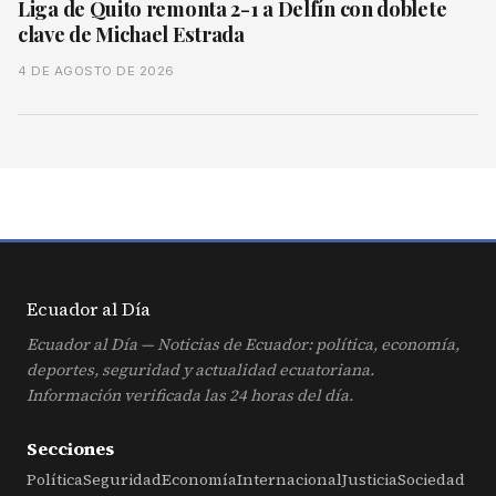
Liga de Quito remonta 2-1 a Delfín con doblete
clave de Michael Estrada
4 DE AGOSTO DE 2026
Ecuador al
Día
Ecuador al Día — Noticias de Ecuador: política, economía,
deportes, seguridad y actualidad ecuatoriana.
Información verificada las 24 horas del día.
Secciones
Política
Seguridad
Economía
Internacional
Justicia
Sociedad