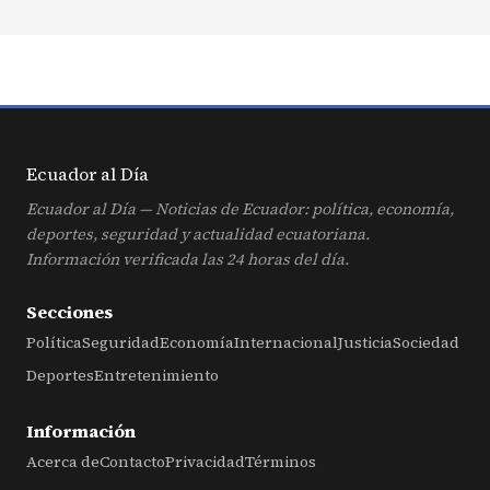
Ecuador al
Día
Ecuador al Día — Noticias de Ecuador: política, economía,
deportes, seguridad y actualidad ecuatoriana.
Información verificada las 24 horas del día.
Secciones
Política
Seguridad
Economía
Internacional
Justicia
Sociedad
Deportes
Entretenimiento
Información
Acerca de
Contacto
Privacidad
Términos