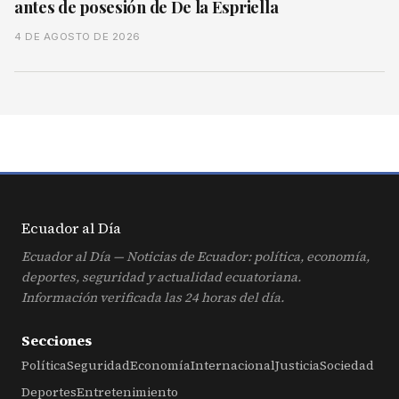
antes de posesión de De la Espriella
4 DE AGOSTO DE 2026
Ecuador al
Día
Ecuador al Día — Noticias de Ecuador: política, economía,
deportes, seguridad y actualidad ecuatoriana.
Información verificada las 24 horas del día.
Secciones
Política
Seguridad
Economía
Internacional
Justicia
Sociedad
Deportes
Entretenimiento