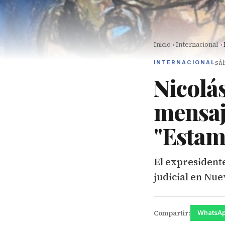
Inicio
›
Internacional
›
sá
INTERNACIONAL
Nicolá
mensaj
"Estam
El expresidente
judicial en Nue
Compartir:
WhatsA