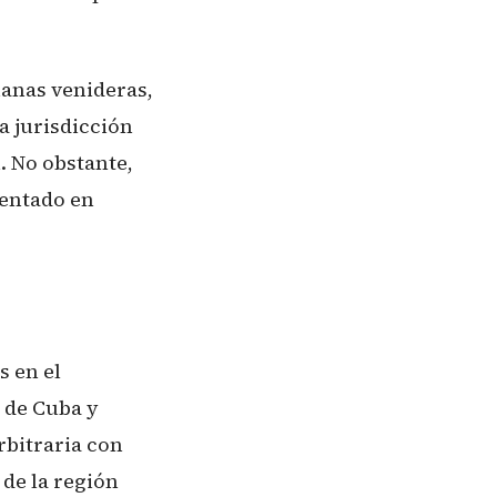
manas venideras,
a jurisdicción
. No obstante,
tentado en
 en el
 de Cuba y
rbitraria con
 de la región