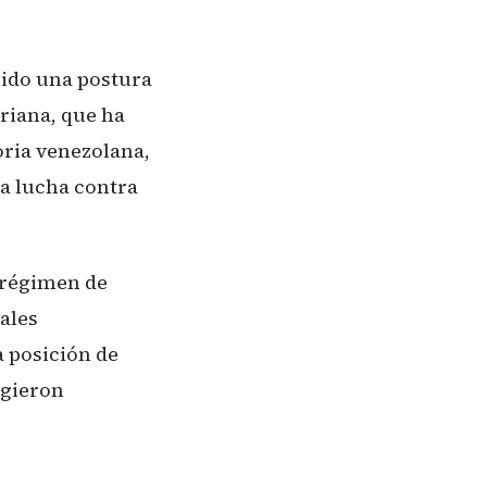
nido una postura
riana, que ha
oria venezolana,
la lucha contra
 régimen de
ales
a posición de
igieron