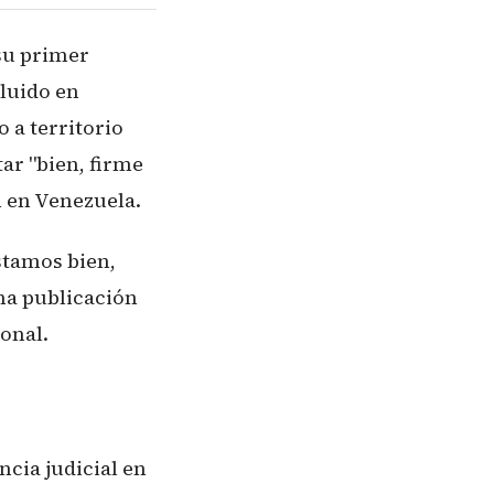
su primer
cluido en
 a territorio
ar "bien, firme
n en Venezuela.
stamos bien,
na publicación
onal.
cia judicial en