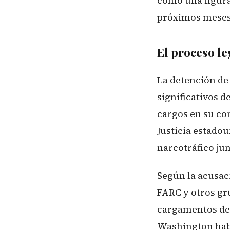
como una figura
próximos meses
El proceso l
La detención de
significativos d
cargos en su co
Justicia estadou
narcotráfico ju
Según la acusac
FARC y otros gru
cargamentos de 
Washington habí