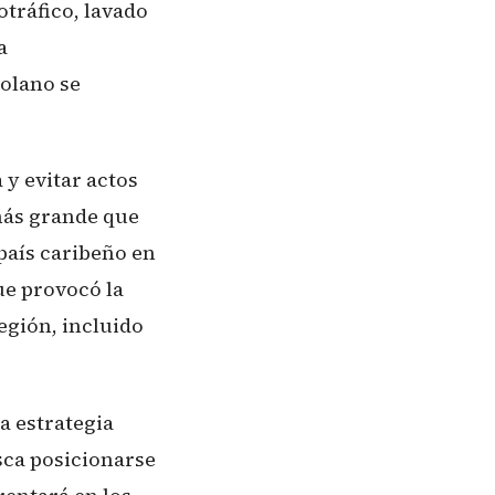
tráfico, lavado
a
olano se
y evitar actos
 más grande que
 país caribeño en
ue provocó la
egión, incluido
a estrategia
sca posicionarse