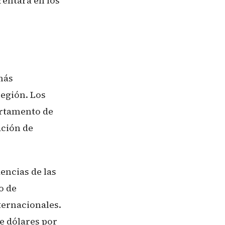
rentará en los
más
región. Los
artamento de
ación de
encias de las
o de
ternacionales.
e dólares por