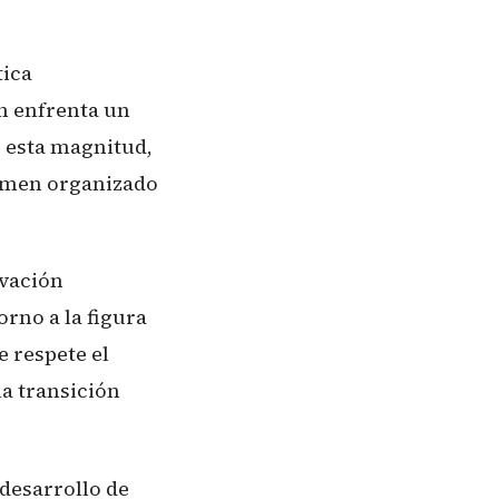
tica
ón enfrenta un
e esta magnitud,
crimen organizado
rvación
orno a la figura
 respete el
la transición
desarrollo de