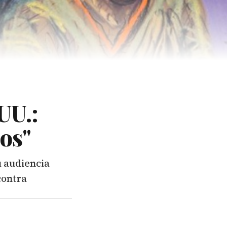
UU.:
os"
u audiencia
contra