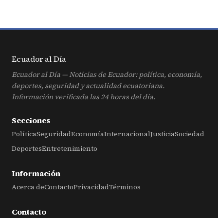
Ecuador al
Día
Ecuador al Día — Noticias de Ecuador: política, economía,
deportes, seguridad y actualidad ecuatoriana.
Información verificada las 24 horas del día.
Secciones
Política
Seguridad
Economía
Internacional
Justicia
Sociedad
Deportes
Entretenimiento
Información
Acerca de
Contacto
Privacidad
Términos
Contacto