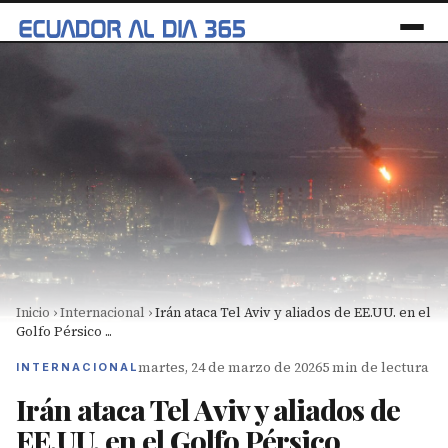
Inicio
›
Internacional
›
Irán ataca Tel Aviv y aliados de EE.UU. en el
Golfo Pérsico ...
martes, 24 de marzo de 2026
5 min de lectura
INTERNACIONAL
Irán ataca Tel Aviv y aliados de
EE.UU. en el Golfo Pérsico