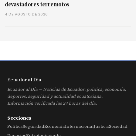
devastadores terremotos
4 DE AGOSTO DE 2026
Ecuador al
Día
Ecuador al Día — Noticias de Ecuador: política, economía,
deportes, seguridad y actualidad ecuatoriana.
Información verificada las 24 horas del día.
Secciones
Política
Seguridad
Economía
Internacional
Justicia
Sociedad
Deportes
Entretenimiento