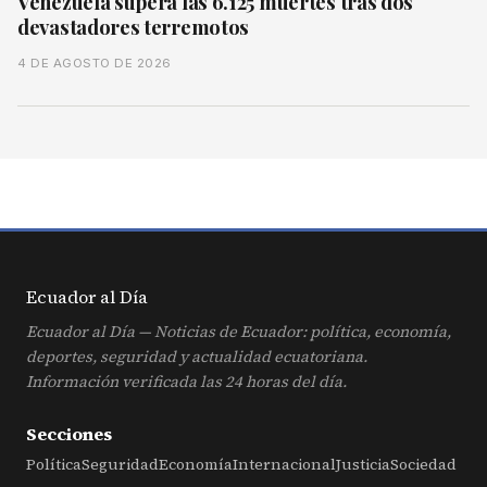
Venezuela supera las 6.125 muertes tras dos
devastadores terremotos
4 DE AGOSTO DE 2026
Ecuador al
Día
Ecuador al Día — Noticias de Ecuador: política, economía,
deportes, seguridad y actualidad ecuatoriana.
Información verificada las 24 horas del día.
Secciones
Política
Seguridad
Economía
Internacional
Justicia
Sociedad