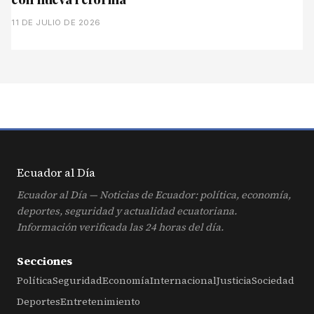
11 DE JULIO DE 2026
Ecuador al
Día
Ecuador al Día — Noticias de Ecuador: política, economía,
deportes, seguridad y actualidad ecuatoriana.
Información verificada las 24 horas del día.
Secciones
Política
Seguridad
Economía
Internacional
Justicia
Sociedad
Deportes
Entretenimiento