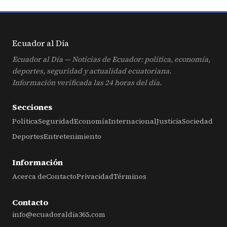
Ecuador al
Día
Ecuador al Día — Noticias de Ecuador: política, economía,
deportes, seguridad y actualidad ecuatoriana.
Información verificada las 24 horas del día.
Secciones
Política
Seguridad
Economía
Internacional
Justicia
Sociedad
Deportes
Entretenimiento
Información
Acerca de
Contacto
Privacidad
Términos
Contacto
info@ecuadoraldia365.com