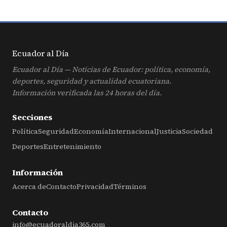
Ecuador al
Día
Ecuador al Día — Noticias de Ecuador: política, economía,
deportes, seguridad y actualidad ecuatoriana.
Información verificada las 24 horas del día.
Secciones
Política
Seguridad
Economía
Internacional
Justicia
Sociedad
Deportes
Entretenimiento
Información
Acerca de
Contacto
Privacidad
Términos
Contacto
info@ecuadoraldia365.com