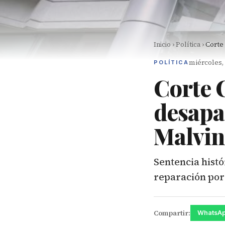
Inicio
›
Política
›
Corte 
miércoles,
POLÍTICA
Corte 
desapa
Malvin
Sentencia histó
reparación por 
Compartir:
WhatsA