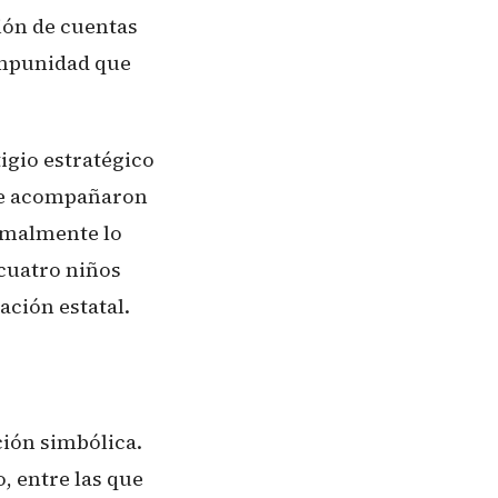
ción de cuentas
impunidad que
tigio estratégico
ue acompañaron
ormalmente lo
cuatro niños
ación estatal.
ción simbólica.
, entre las que