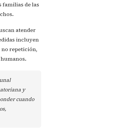
s familias de las
echos.
buscan atender
edidas incluyen
 no repetición,
s humanos.
bunal
uatoriana y
sponder cuando
os,