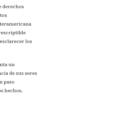
de derechos
tos
Interamericana
escriptible
 esclarecer los
enta un
cia de sus seres
un paso
os hechos.