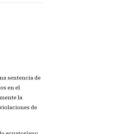
una sentencia de
os en el
amente la
violaciones de
do ecuatoriano