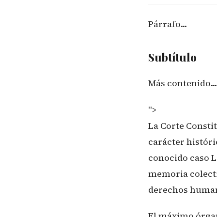
Párrafo...
Subtítulo
Más contenido...
">
La Corte Constit
carácter históri
conocido caso L
memoria colecti
derechos humano
El máximo órgan