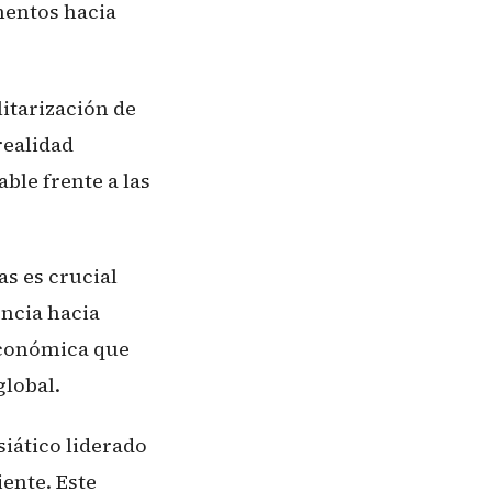
imentos hacia
itarización de
realidad
ble frente a las
s es crucial
encia hacia
económica que
lobal.
iático liderado
ente. Este