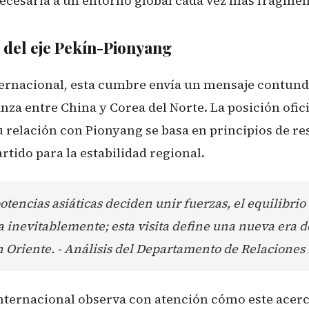
ecesaria a un entorno global cada vez más fragment
 del eje Pekín-Pionyang
ternacional, esta cumbre envía un mensaje contund
ianza entre China y Corea del Norte. La posición ofic
 relación con Pionyang se basa en principios de r
tido para la estabilidad regional.
tencias asiáticas deciden unir fuerzas, el equilibrio
 inevitablemente; esta visita define una nueva era 
n Oriente. - Análisis del Departamento de Relaciones 
ternacional observa con atención cómo este acer