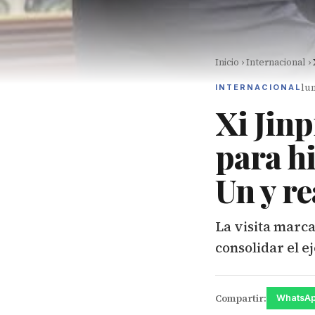
Inicio
›
Internacional
›
lun
INTERNACIONAL
Xi Jinp
para h
Un y re
La visita marca
consolidar el e
Compartir:
WhatsA