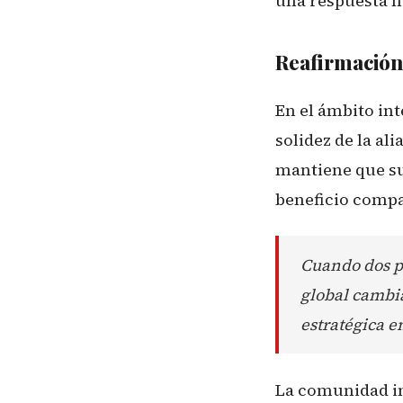
una respuesta n
Reafirmación
En el ámbito in
solidez de la al
mantiene que su
beneficio compar
Cuando dos po
global cambia
estratégica e
La comunidad in