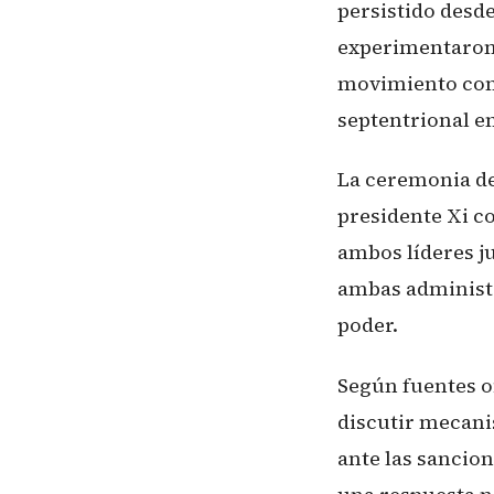
persistido desde
experimentaron 
movimiento como
septentrional en
La ceremonia de
presidente Xi co
ambos líderes j
ambas administr
poder.
Según fuentes of
discutir mecani
ante las sancio