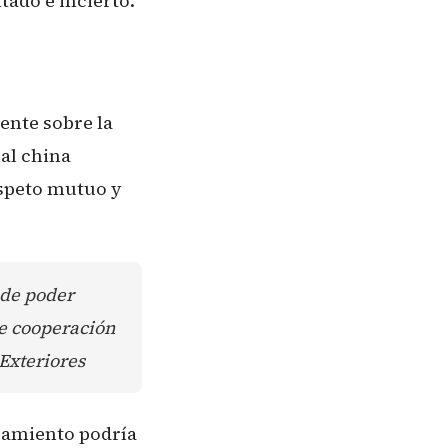
ado e incierto.
ente sobre la
ial china
espeto mutuo y
 de poder
de cooperación
Exteriores
camiento podría