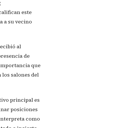
g
alifican este
a a su vecino
ecibió al
presencia de
 importancia que
 los salones del
tivo principal es
inar posiciones
 interpreta como