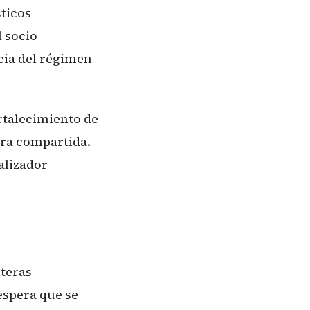
sticos
 socio
cia del régimen
rtalecimiento de
ura compartida.
alizador
teras
espera que se