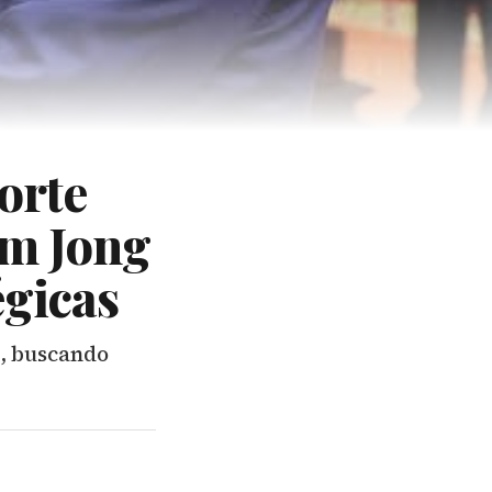
Norte
im Jong
égicas
n, buscando