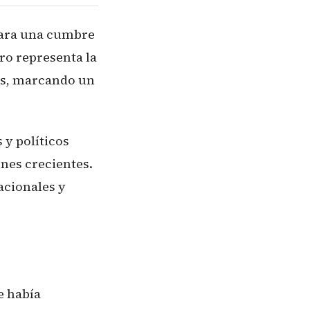
 para una cumbre
ro representa la
ños, marcando un
 y políticos
nes crecientes.
acionales y
e había