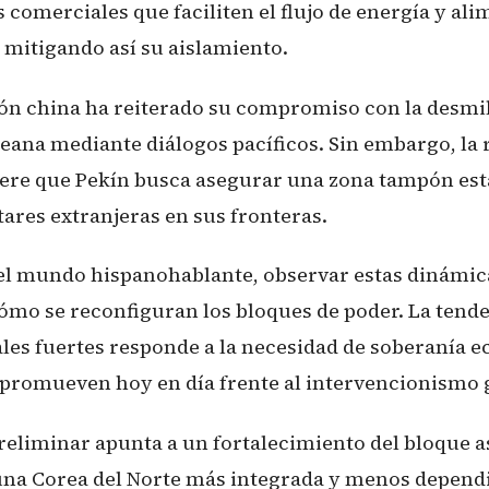
comerciales que faciliten el flujo de energía y al
 mitigando así su aislamiento.
ón china ha reiterado su compromiso con la desmil
reana mediante diálogos pacíficos. Sin embargo, la 
iere que Pekín busca asegurar una zona tampón esta
tares extranjeras en sus fronteras.
el mundo hispanohablante, observar estas dinámica
ómo se reconfiguran los bloques de poder. La tend
ales fuertes responde a la necesidad de soberanía 
promueven hoy en día frente al intervencionismo g
reliminar apunta a un fortalecimiento del bloque as
una Corea del Norte más integrada y menos dependi