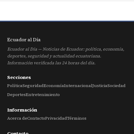
Ecuador al
Día
Ecuador al Día — Noticias de Ecuador: política, economía,
deportes, seguridad y actualidad ecuatoriana.
Información verificada las 24 horas del día.
Secciones
Política
Seguridad
Economía
Internacional
Justicia
Sociedad
Deportes
Entretenimiento
Información
Acerca de
Contacto
Privacidad
Términos
Contacto