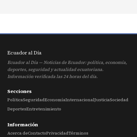
Ecuador al
Día
Ecuador al Día — Noticias de Ecuador: política, economía,
deportes, seguridad y actualidad ecuatoriana.
Información verificada las 24 horas del día.
Secciones
Política
Seguridad
Economía
Internacional
Justicia
Sociedad
Deportes
Entretenimiento
Información
Acerca de
Contacto
Privacidad
Términos