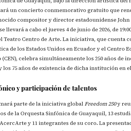
ónica de Guayaquil, bajo la dirección artística del
tará un concierto conmemorativo gratuito que ren
onocido compositor y director estadounidense John 
e llevará a cabo el jueves 4 de junio de 2026, de 19:00 
el Teatro Centro de Arte. La iniciativa, que cuenta c
ica de los Estados Unidos en Ecuador y el Centro 
(CEN), celebra simultáneamente los 250 años de i
 los 75 años de existencia de dicha institución en el
ónico y participación de talentos
mará parte de la iniciativa global
Freedom 250
y reu
os de la Orquesta Sinfónica de Guayaquil, 13 estud
 AcercArte y 11 integrantes de su coro. La present