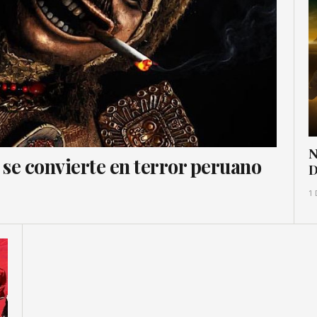
N
a se convierte en terror peruano
D
1