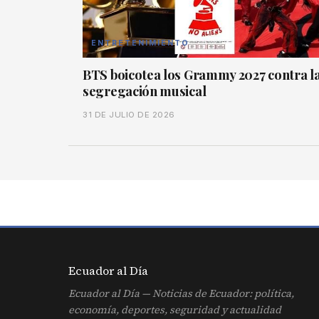
ENTRETENIMIENTO
BTS boicotea los Grammy 2027 contra l
segregación musical
31 DE JULIO DE 2026
Ecuador al
Día
Ecuador al Día — Noticias de Ecuador: política,
economía, deportes, seguridad y actualidad