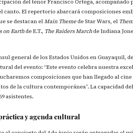
ticipación del tenor Francisco Ortega, acompañado p
el canto. El repertorio abarcará composiciones em
que se destacan el
Main Theme
de Star Wars, el
Theme
 on Earth
de E.T.,
The Raiders March
de Indiana Jon
nsul general de los Estados Unidos en Guayaquil, de
ural del evento: “Este evento celebra nuestra excel
ucharemos composiciones que han llegado al cine 
itos de la cultura contemporánea”. La capacidad del
69 asistentes.
ráctica y agenda cultural
a el concierto del 4 de junio serán entregadas el m