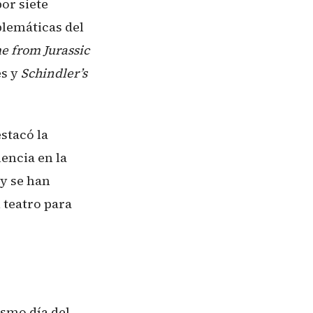
or siete
blemáticas del
 from Jurassic
es y
Schindler’s
stacó la
encia en la
y se han
 teatro para
ismo día del