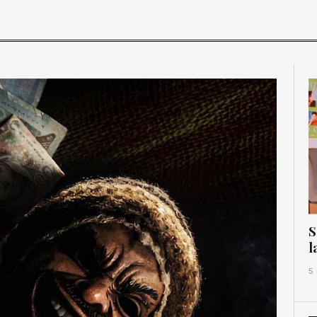
S
l
5