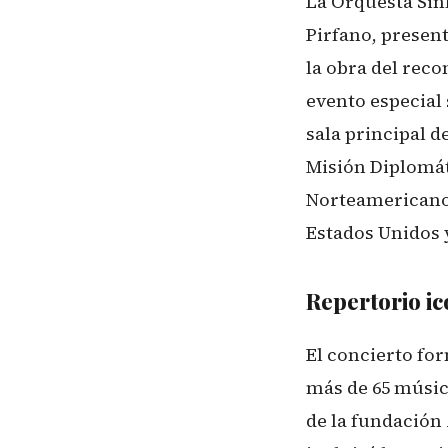
La Orquesta Sinf
Pirfano, presen
la obra del rec
evento especial s
sala principal d
Misión Diplomát
Norteamericano 
Estados Unidos y
Repertorio ic
El concierto for
más de 65 músic
de la fundación