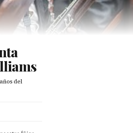
nta
illiams
 años del