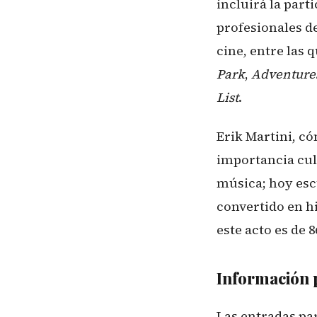
incluirá la par
profesionales d
cine, entre las 
Park
,
Adventures
List
.
Erik Martini, có
importancia cult
música; hoy esc
convertido en h
este acto es de 8
Información p
Las entradas par