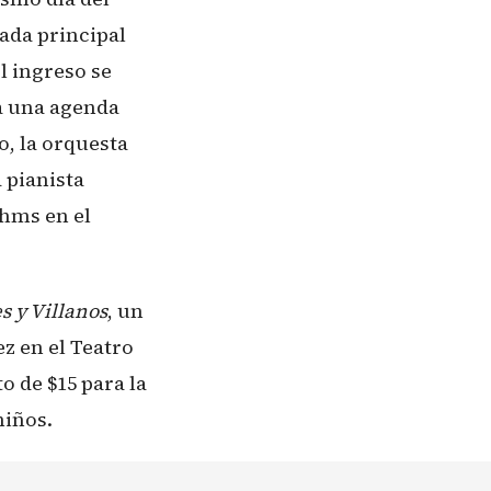
trada principal
l ingreso se
 a una agenda
o, la orquesta
a pianista
ahms en el
s y Villanos
, un
z en el Teatro
o de $15 para la
niños.