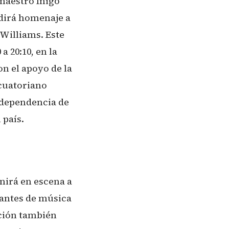
 maestro Íñigo
dirá homenaje a
Williams. Este
a 20:10, en la
on el apoyo de la
Ecuatoriano
ndependencia de
 país.
nirá en escena a
iantes de música
ación también