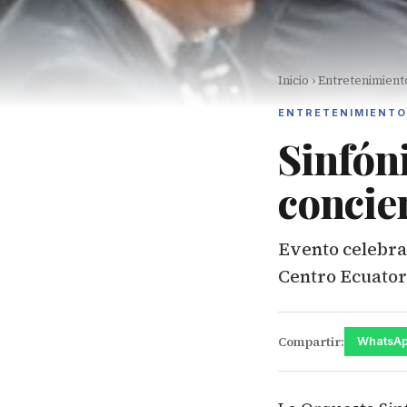
Inicio
›
Entretenimient
ENTRETENIMIENTO
Sinfón
concie
Evento celebra 
Centro Ecuator
Compartir:
WhatsA