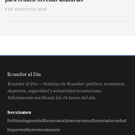
5 DE AGOSTO DE 2026
Ecuador al
Día
Ecuador al Día — Noticias de Ecuador: política, economía,
deportes, seguridad y actualidad ecuatoriana.
Información verificada las 24 horas del día.
Secciones
Política
Seguridad
Economía
Internacional
Justicia
Sociedad
Deportes
Entretenimiento