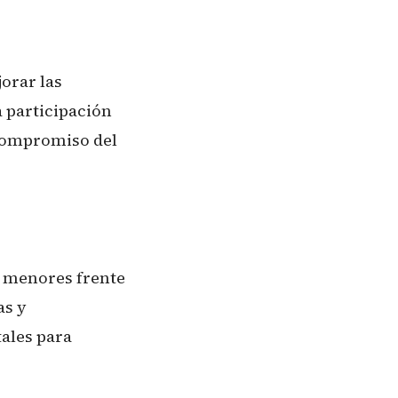
orar las
a participación
 compromiso del
s menores frente
as y
tales para