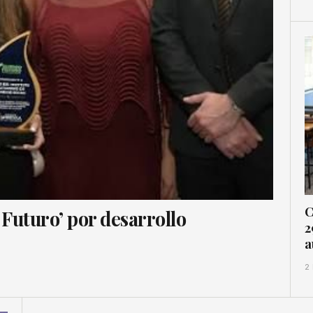
C
Futuro’ por desarrollo
2
a
2