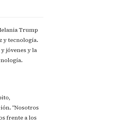
 Melania Trump
 y tecnología.
y jóvenes y la
cnología.
ito,
ión. "Nosotros
s frente a los