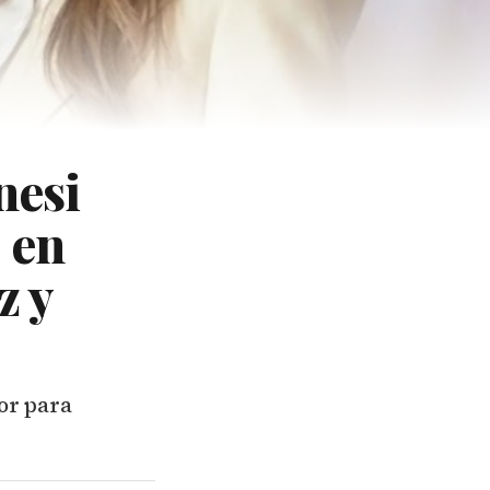
nesi
 en
z y
or para