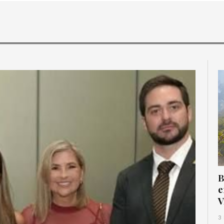
B
e
V
3