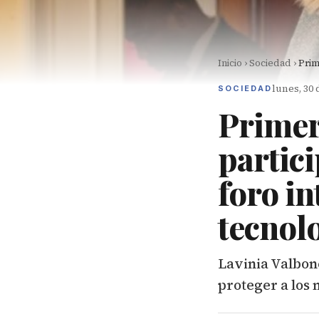
Inicio
›
Sociedad
›
Prim
lunes, 30
SOCIEDAD
Primer
partic
foro in
tecnol
Lavinia Valbon
proteger a los 