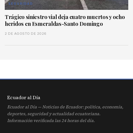
SEGURIDAD
Trágico siniestro vial deja cuatro muertos y ocho
heridos en Esmeraldas-Santo Domingo
2 DE AGOSTO DE 2026
Ecuador al
Día
Ecuador al Día — Noticias de Ecuador: política, economía,
deportes, seguridad y actualidad ecuatoriana.
Información verificada las 24 horas del día.