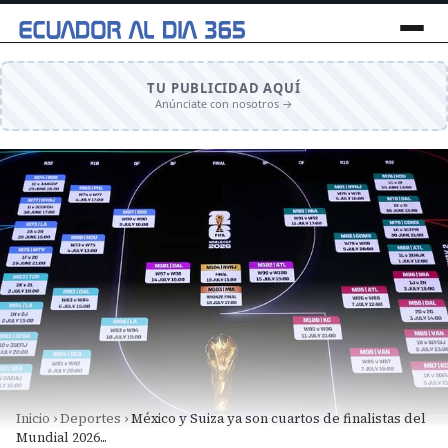
TU PUBLICIDAD AQUÍ
Anúnciate con nosotros →
Inicio
›
Deportes
›
México y Suiza ya son cuartos de finalistas del
Mundial 2026...