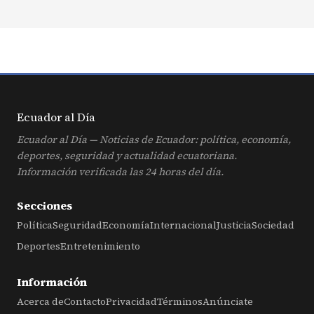
Ecuador al
Día
Ecuador al Día — Noticias de Ecuador: política, economía,
deportes, seguridad y actualidad ecuatoriana.
Información verificada las 24 horas del día.
Secciones
Política
Seguridad
Economía
Internacional
Justicia
Sociedad
Deportes
Entretenimiento
Información
Acerca de
Contacto
Privacidad
Términos
Anúnciate