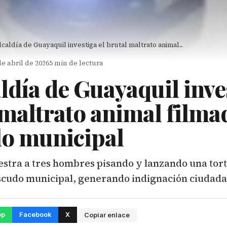
lcaldía de Guayaquil investiga el brutal maltrato animal...
de abril de 2026
5 min de lectura
ldía de Guayaquil inve
 maltrato animal filma
lo municipal
estra a tres hombres pisando y lanzando una tor
scudo municipal, generando indignación ciudada
pp
Facebook
X
Copiar enlace