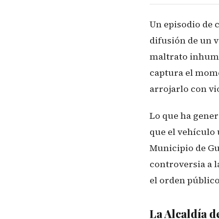
Un episodio de 
difusión de un 
maltrato inhuma
captura el mome
arrojarlo con vi
Lo que ha genera
que el vehículo 
Municipio de Gua
controversia a l
el orden público
La Alcaldía d