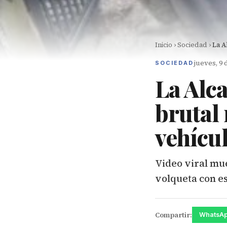
Inicio
›
Sociedad
›
La A
jueves, 9 
SOCIEDAD
La Alca
brutal
vehícu
Video viral mu
volqueta con e
Compartir:
WhatsA