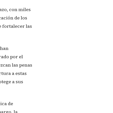
azo, con miles
cación de los
 fortalecer las
 han
rado por el
zcan las penas
tura a estas
tege a sus
ica de
argo, la