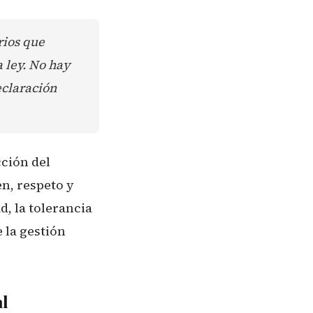
rios que
 ley. No hay
eclaración
cción del
n, respeto y
, la tolerancia
 la gestión
al