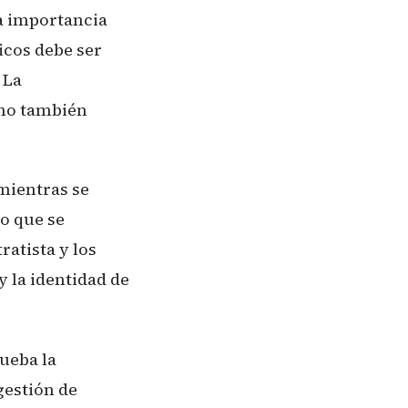
a importancia
icos debe ser
 La
sino también
.
mientras se
o que se
ratista y los
y la identidad de
rueba la
gestión de