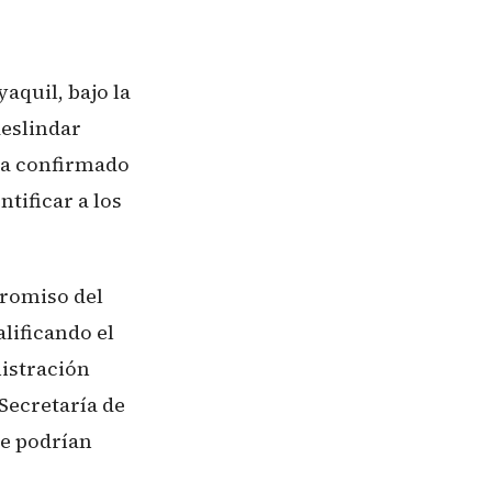
aquil, bajo la
deslindar
ha confirmado
tificar a los
promiso del
alificando el
nistración
Secretaría de
ue podrían