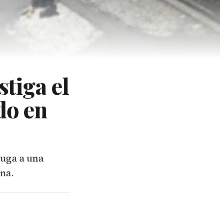
stiga el
do en
tuga a una
na.