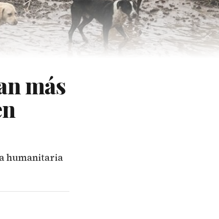
jan más
en
ia humanitaria