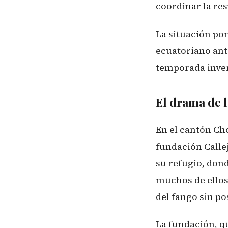
coordinar la re
La situación po
ecuatoriano ant
temporada invern
El drama de 
En el cantón Ch
fundación Callej
su refugio, dond
muchos de ellos
del fango sin po
La fundación, q