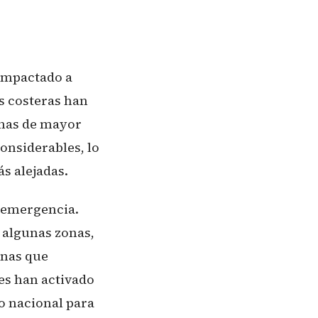
 impactado a
as costeras han
onas de mayor
considerables, lo
s alejadas.
a emergencia.
 algunas zonas,
inas que
es han activado
o nacional para