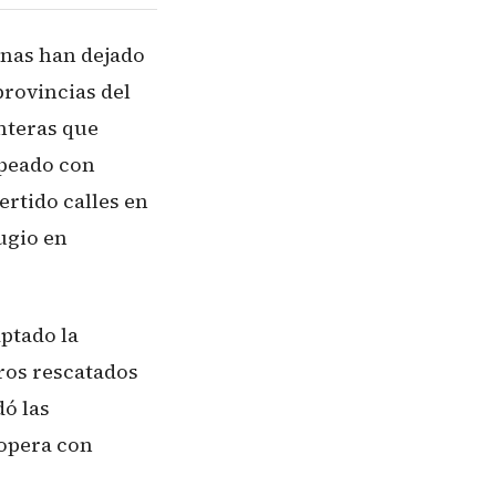
anas han dejado
provincias del
nteras que
lpeado con
ertido calles en
ugio en
ptado la
ros rescatados
dó las
 opera con