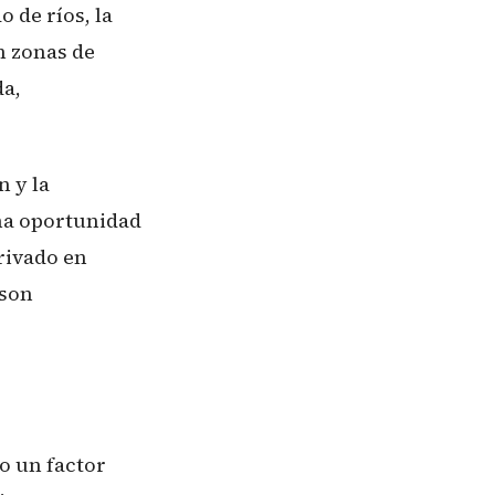
 de ríos, la
n zonas de
da,
n y la
na oportunidad
rivado en
 son
o un factor