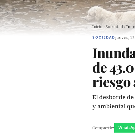
Inicio
›
Sociedad
›
Inun
jueves, 1
SOCIEDAD
Inunda
de 43.
riesgo
El desborde de
y ambiental que
Compartir:
WhatsA