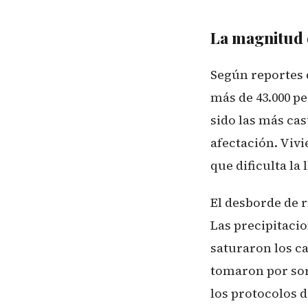
La magnitud 
Según reportes 
más de 43.000 pe
sido las más ca
afectación. Vivi
que dificulta l
El desborde de r
Las precipitaci
saturaron los c
tomaron por sor
los protocolos 