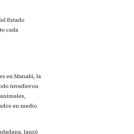
del Estado
te cada
es en Manabí, la
lodo invadieron
 animales,
pados en medio
iudadana, lanzó