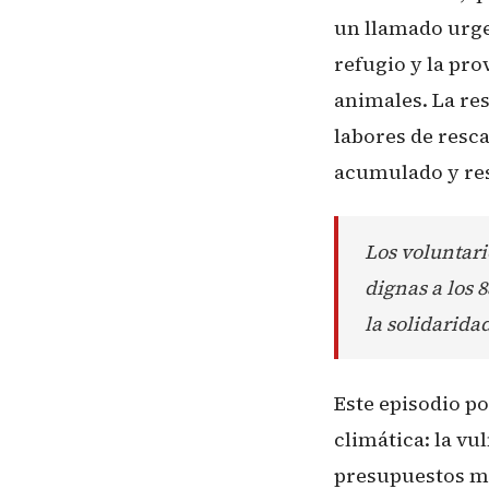
un llamado urgen
refugio y la pro
animales. La re
labores de resca
acumulado y res
Los voluntar
dignas a los 
la solidarida
Este episodio p
climática: la vu
presupuestos mí