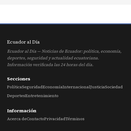
Ecuador al
Día
Ecuador al Día — Noticias de Ecuador: política, economía,
deportes, seguridad y actualidad ecuatoriana.
Información verificada las 24 horas del día.
Secciones
Política
Seguridad
Economía
Internacional
Justicia
Sociedad
Deportes
Entretenimiento
Información
Acerca de
Contacto
Privacidad
Términos