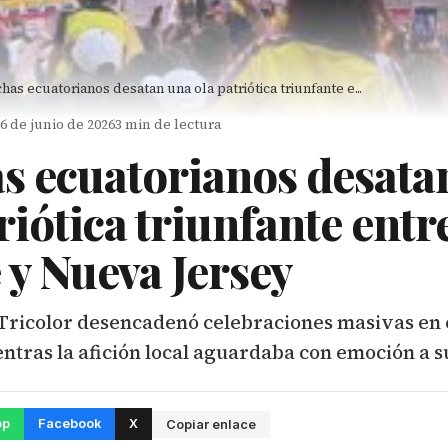
has ecuatorianos desatan una ola patriótica triunfante e...
26 de junio de 2026
3 min de lectura
s ecuatorianos desata
riótica triunfante ent
 y Nueva Jersey
 Tricolor desencadenó celebraciones masivas en 
tras la afición local aguardaba con emoción a su
pp
Facebook
X
Copiar enlace