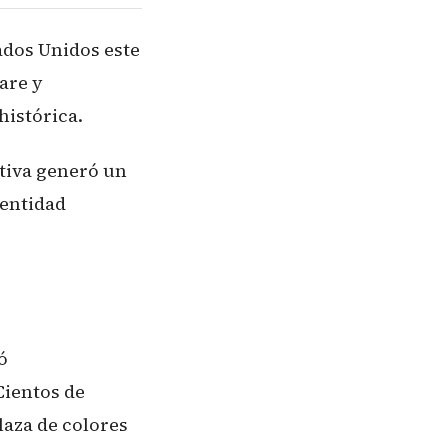
ados Unidos este
are y
histórica.
rtiva generó un
dentidad
ó
Cientos de
laza de colores