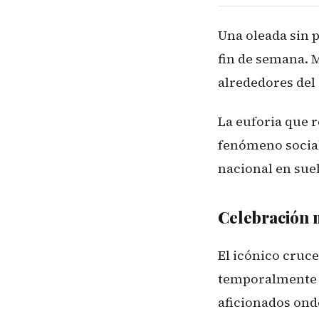
Una oleada sin 
fin de semana. 
alrededores del 
La euforia que r
fenómeno social
nacional en suel
Celebración 
El icónico cruc
temporalmente e
aficionados onde