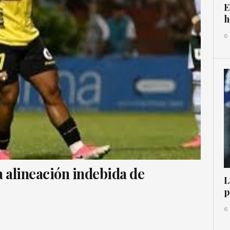
E
h
6
 alineación indebida de
L
p
6