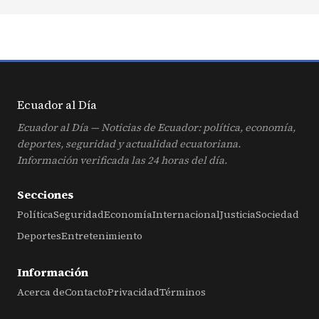
Ecuador al
Día
Ecuador al Día — Noticias de Ecuador: política, economía,
deportes, seguridad y actualidad ecuatoriana.
Información verificada las 24 horas del día.
Secciones
Política
Seguridad
Economía
Internacional
Justicia
Sociedad
Deportes
Entretenimiento
Información
Acerca de
Contacto
Privacidad
Términos