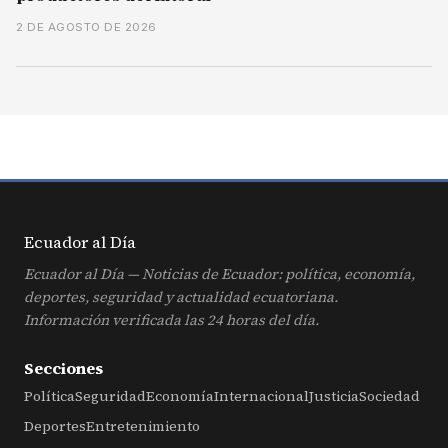
2 DE AGOSTO DE 2026
Ecuador al
Día
Ecuador al Día — Noticias de Ecuador: política, economía,
deportes, seguridad y actualidad ecuatoriana.
Información verificada las 24 horas del día.
Secciones
Política
Seguridad
Economía
Internacional
Justicia
Sociedad
Deportes
Entretenimiento