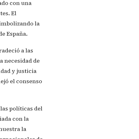
dado con una
es. El
simbolizando la
 de España.
radeció a las
la necesidad de
dad y justicia
lejó el consenso
as políticas del
iada con la
muestra la