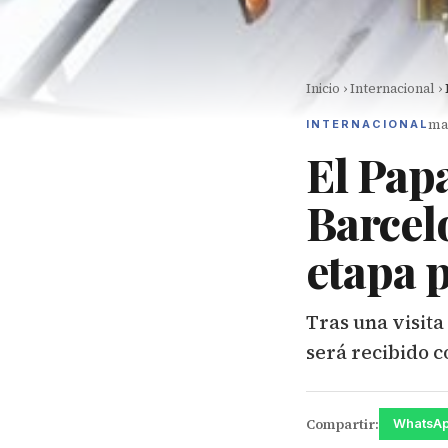
Inicio
›
Internacional
›
mar
INTERNACIONAL
El Pap
Barcel
etapa 
Tras una visita 
será recibido c
Compartir:
WhatsA