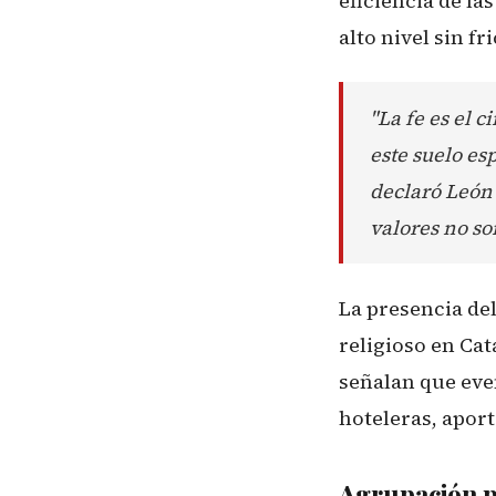
eficiencia de la
alto nivel sin f
"La fe es el 
este suelo es
declaró León 
valores no so
La presencia de
religioso en Cat
señalan que eve
hoteleras, apor
Agrupación pa