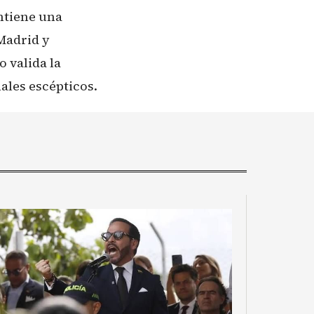
ntiene una
 Madrid y
 valida la
nales escépticos.