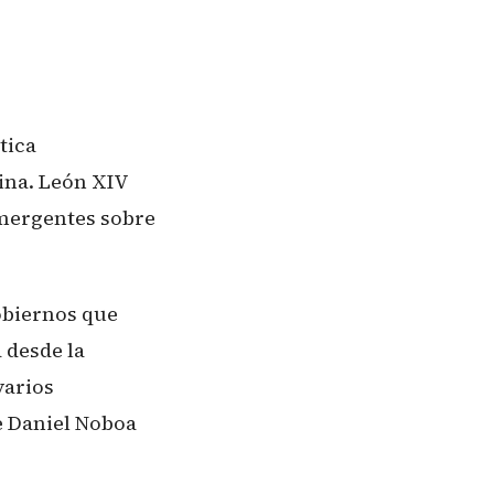
tica
ina. León XIV
emergentes sobre
obiernos que
 desde la
varios
e Daniel Noboa