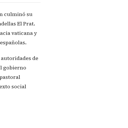
en culminó su
ellas El Prat.
acia vaticana y
 españolas.
r autoridades de
el gobierno
 pastoral
exto social