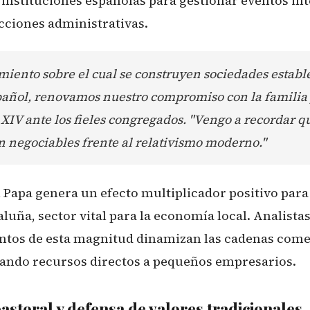
s instituciones españolas para gestionar eventos in
ricciones administrativas.
cimiento sobre el cual se construyen sociedades estable
pañol, renovamos nuestro compromiso con la familia y
XIV ante los fieles congregados. "Vengo a recordar q
n negociables frente al relativismo moderno."
l Papa genera un efecto multiplicador positivo para
aluña, sector vital para la economía local. Analist
ntos de esta magnitud dinamizan las cadenas come
tando recursos directos a pequeños empresarios.
storal y defensa de valores tradicionales