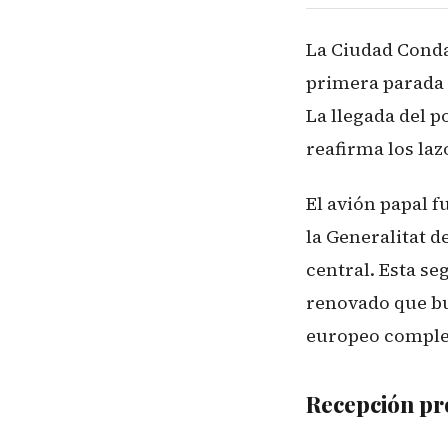
La Ciudad Conda
primera parada 
La llegada del p
reafirma los laz
El avión papal f
la Generalitat d
central. Esta se
renovado que bus
europeo comple
Recepción pr