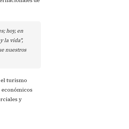
ternacionales de
s; hoy, en
 la vida",
ue nuestros
 el turismo
as económicos
rciales y