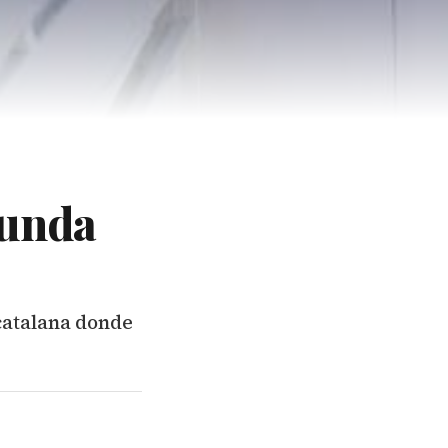
gunda
l catalana donde