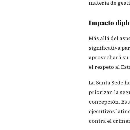
materia de gest
Impacto diplo
Más allá del asp
significativa p
aprovechará su 
el respeto al Es
La Santa Sede h
priorizan la se
concepción. Est
ejecutivos lati
contra el crime