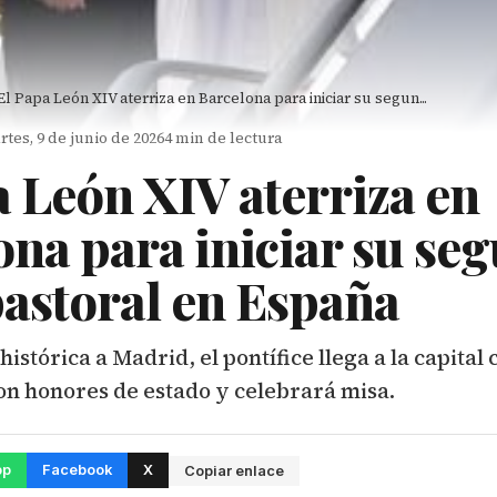
El Papa León XIV aterriza en Barcelona para iniciar su segun...
tes, 9 de junio de 2026
4 min de lectura
a León XIV aterriza en
ona para iniciar su se
pastoral en España
histórica a Madrid, el pontífice llega a la capita
on honores de estado y celebrará misa.
pp
Facebook
X
Copiar enlace