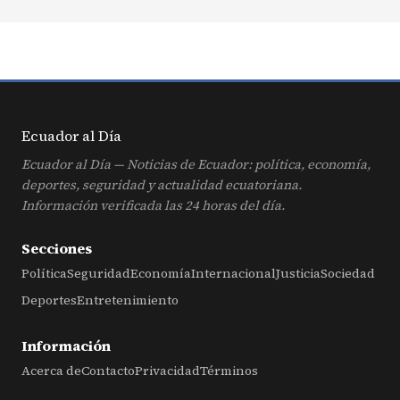
Ecuador al
Día
Ecuador al Día — Noticias de Ecuador: política, economía,
deportes, seguridad y actualidad ecuatoriana.
Información verificada las 24 horas del día.
Secciones
Política
Seguridad
Economía
Internacional
Justicia
Sociedad
Deportes
Entretenimiento
Información
Acerca de
Contacto
Privacidad
Términos