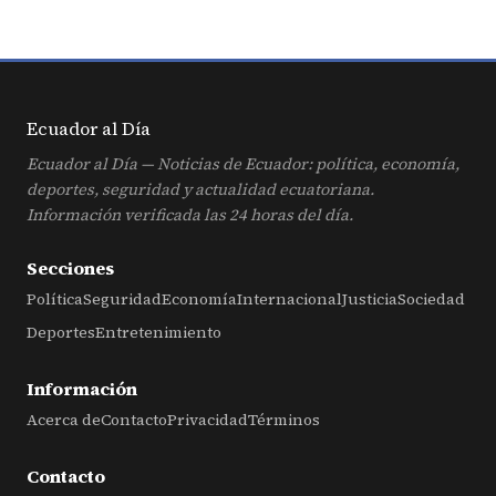
Ecuador al
Día
Ecuador al Día — Noticias de Ecuador: política, economía,
deportes, seguridad y actualidad ecuatoriana.
Información verificada las 24 horas del día.
Secciones
Política
Seguridad
Economía
Internacional
Justicia
Sociedad
Deportes
Entretenimiento
Información
Acerca de
Contacto
Privacidad
Términos
Contacto