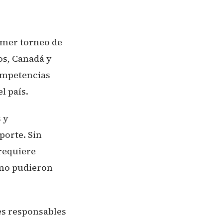
rimer torneo de
os, Canadá y
competencias
l país.
 y
porte. Sin
requiere
 no pudieron
es responsables