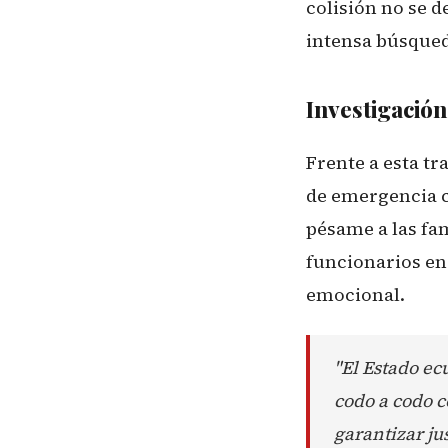
colisión no se d
intensa búsqued
Investigación
Frente a esta tr
de emergencia c
pésame a las fa
funcionarios en 
emocional.
"El Estado ec
codo a codo c
garantizar ju