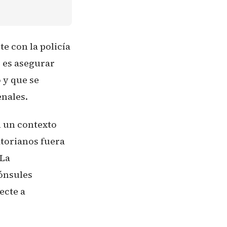
 con la policía
o es asegurar
 y que se
enales.
n un contexto
atorianos fuera
 La
cónsules
ecte a