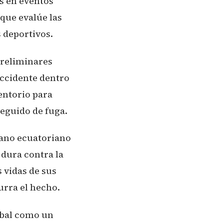
es en eventos
 que evalúe las
 deportivos.
preliminares
accidente dentro
entorio para
seguido de fuga.
dano ecuatoriano
dura contra la
 vidas de sus
urra el hecho.
obal como un