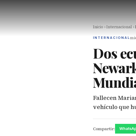
Inicio
›
Internacional
›
mié
INTERNACIONAL
Dos ec
Newark 
Mundia
Fallecen Marian
vehículo que hu
Compartir:
WhatsA