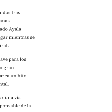
idos tras
danas
gado Ayala
ugar mientras se
ral.
ave para los
on gran
arca un hito
ntal.
or una vía
ponsable de la