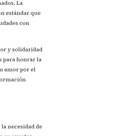
nados. La
un estándar que
iudades con
or y solidaridad
s para honrar la
u amor por el
nformación
e la necesidad de