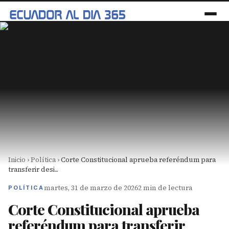
Inicio
›
Política
›
Corte Constitucional aprueba referéndum para
transferir desi...
martes, 31 de marzo de 2026
2 min de lectura
POLÍTICA
Corte Constitucional aprueba
referéndum para transferir