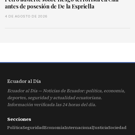
antes de posesión de De la Espriella
4 DE AGOSTO DE 2026
Ecuador al
Día
Ecuador al Día — Noticias de Ecuador: política, economía,
deportes, seguridad y actualidad ecuatoriana.
Información verificada las 24 horas del día.
Secciones
Política
Seguridad
Economía
Internacional
Justicia
Sociedad