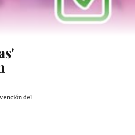
s'
n
vención del