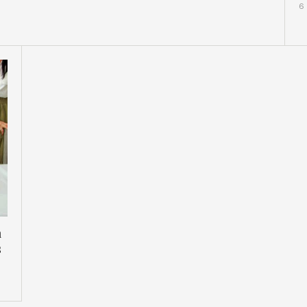
6
a
s