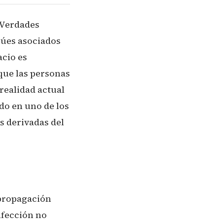
"Verdades
búes asociados
acio es
que las personas
realidad actual
do en uno de los
s derivadas del
 propagación
nfección no