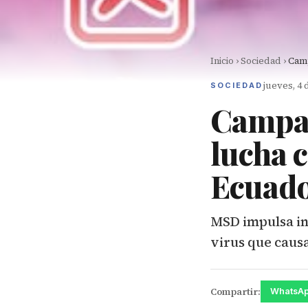
Inicio
›
Sociedad
›
Camp
jueves, 4 
SOCIEDAD
Campañ
lucha 
Ecuad
MSD impulsa in
virus que causa
Compartir:
WhatsA