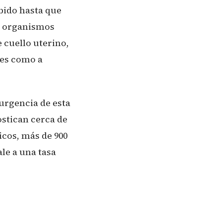
ibido hasta que
on organismos
e cuello uterino,
res como a
 urgencia de esta
ostican cerca de
icos, más de 900
le a una tasa