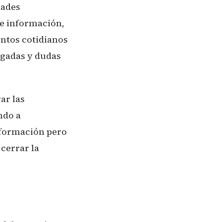
dades
de información,
ntos cotidianos
rgadas y dudas
ar las
ndo a
información pero
cerrar la