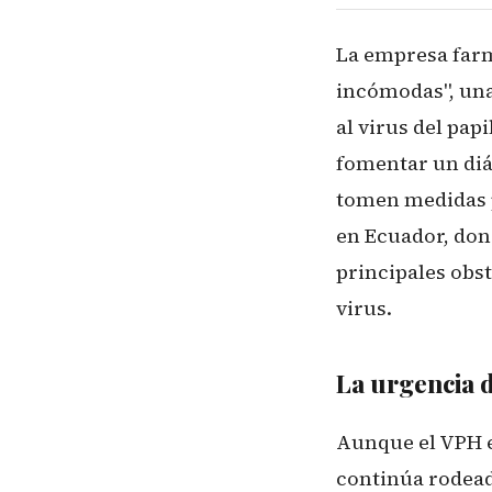
La empresa far
incómodas", una 
al virus del pap
fomentar un diá
tomen medidas p
en Ecuador, don
principales obs
virus.
La urgencia d
Aunque el VPH e
continúa rodead