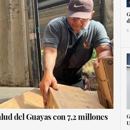
G
d
6
lud del Guayas con 7,2 millones
G
U