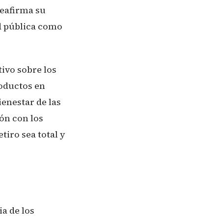
reafirma su
d pública como
tivo sobre los
roductos en
enestar de las
ón con los
tiro sea total y
a de los