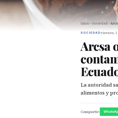
Inicio
›
Sociedad
›
Arcs
viernes, 
SOCIEDAD
Arcsa 
contam
Ecuad
La autoridad sa
alimentos y pro
Compartir:
WhatsA