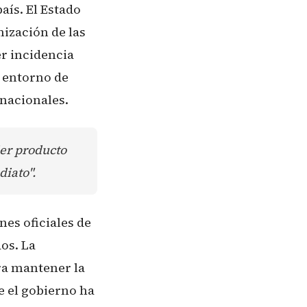
aís. El Estado
nización de las
r incidencia
n entorno de
 nacionales.
ier producto
diato".
es oficiales de
os. La
ara mantener la
e el gobierno ha