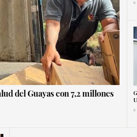
6
lud del Guayas con 7,2 millones
G
U
6